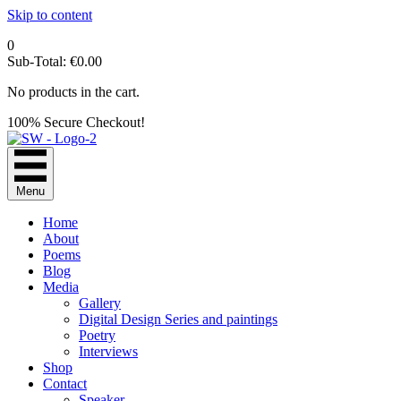
Skip to content
0
Sub-Total:
€
0.00
No products in the cart.
100% Secure Checkout!
Menu
Home
About
Poems
Blog
Media
Gallery
Digital Design Series and paintings
Poetry
Interviews
Shop
Contact
Speaker