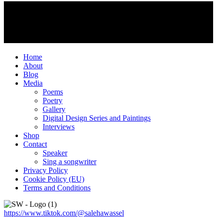
Home
About
Blog
Media
Poems
Poetry
Gallery
Digital Design Series and Paintings
Interviews
Shop
Contact
Speaker
Sing a songwriter
Privacy Policy
Cookie Policy (EU)
Terms and Conditions
https://www.tiktok.com/@salehawassel